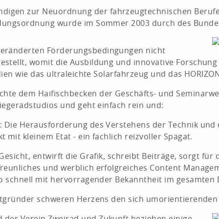
gen zur Neuordnung der fahrzeugtechnischen Berufe du
bildungsordnung wurde im Sommer 2003 durch des Bundes
veränderten Förderungsbedingungen nicht
stellt, womit die Ausbildung und innovative Forschung 
udien wie das ultraleichte Solarfahrzeug und das HORIZO
hte dem Haifischbecken der Geschäfts- und Seminarwelt
Liegeradstudios und geht einfach rein und:
: Die Herausforderung des Verstehens der Technik und d
mit kleinem Etat - ein fachlich reizvoller Spagat.
esicht, entwirft die Grafik, schreibt Beiträge, sorgt für
freunliches und werblich erfolgreiches Content Managem
dio schnell mit hervorragender Bekanntheit im gesamt
 Mitgründer schweren Herzens den sich umorientierende
 der Verein Zweirad und Zukunft beziehen einige