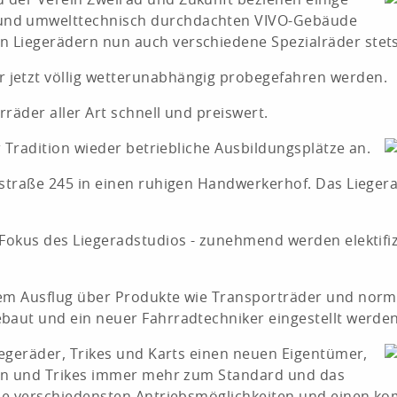
 und umwelttechnisch durchdachten VIVO-Gebäude
 Liegerädern nun auch verschiedene Spezialräder stets
 jetzt völlig wetterunabhängig probegefahren werden.
rräder aller Art schnell und preiswert.
r Tradition wieder betriebliche Ausbildungsplätze an.
dstraße 245 in einen ruhigen Handwerkerhof. Das Lieger
 Fokus des Liegeradstudios - zunehmend werden elektifiz
em Ausflug über Produkte wie Transporträder und normal
baut und ein neuer Fahrradtechniker eingestellt werden
iegeräder, Trikes und Karts einen neuen Eigentümer,
dern und Trikes immer mehr zum Standard und das
die verschiedensten Antriebsmöglichkeiten und einen kom