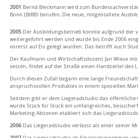
2001
Bernd Bleckmann wird zum Bundessachverständi
Bonn (BIBB) berufen. Die neue, mitgestaltete Aus
2005
Der Ausbildungsbetrieb konnte aufgrund der 
weitergeführt werden und wurde bis Ende 2006 einge
vorerst auf Eis gelegt wurden. Das betrifft auch St
Der Kaufmann und Wirtschaftsdozent Jan Wiese möc
setzen, findet auf der Straße einen Handzettel des 
Durch diesen Zufall begann eine lange Freundschaft
anspruchsvollen Produktes in einem speziellen Markt 
Seitdem gibt er dem Liegeradstudio das öffentliche G
wurde Stück für Stück ein umfangreiches, besucher
Marketing-Aktionen etabliert sich das Liegeradstu
2006
Das Liegeradstudio verlässt als einer seiner
2007
Das Liegeradstudio als Einzelunternehmen und