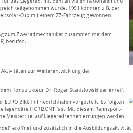
b für das Liegerad, mit dem an vielen nationalen und
greich teilgenommen wurde. 1991 konnten z.B. der
 Weltsolar-Cup mit einem ZZ-Fahrzeug gewonnen
nung zum Zweiradmechaniker zusammen mit dem
F) berufen.
Aktivitäten zur Weiterentwicklung der
dem Konstrukteur Dr. Roger Stanislowski serienreif.
 EURO BIKE in Friedrichhafen vorgestellt. Es folgten
te legendäre HORIZONT fast. Mit diesem Rennsport-
he Meistertitel auf Liegeradrennen errungen werden.
el” eröffnet und zusätzlich in die Ausbildungsaktivität i