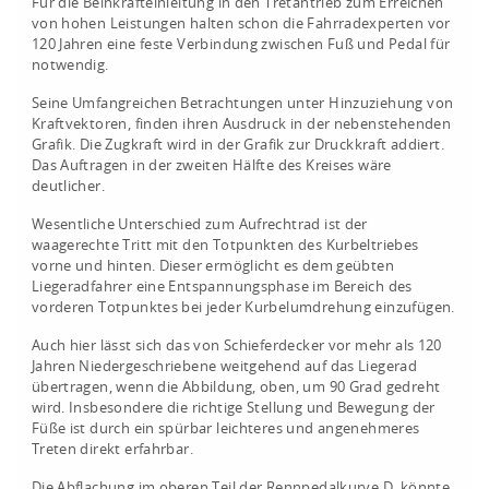
Für die Beinkrafteinleitung in den Tretantrieb zum Erreichen
von hohen Leistungen halten schon die Fahrradexperten vor
120 Jahren eine feste Verbindung zwischen Fuß und Pedal für
notwendig.
Seine Umfangreichen Betrachtungen unter Hinzuziehung von
Kraftvektoren, finden ihren Ausdruck in der nebenstehenden
Grafik. Die Zugkraft wird in der Grafik zur Druckkraft addiert.
Das Auftragen in der zweiten Hälfte des Kreises wäre
deutlicher.
Wesentliche Unterschied zum Aufrechtrad ist der
waagerechte Tritt mit den Totpunkten des Kurbeltriebes
vorne und hinten. Dieser ermöglicht es dem geübten
Liegeradfahrer eine Entspannungsphase im Bereich des
vorderen Totpunktes bei jeder Kurbelumdrehung einzufügen.
Auch hier lässt sich das von Schieferdecker vor mehr als 120
Jahren Niedergeschriebene weitgehend auf das Liegerad
übertragen, wenn die Abbildung, oben, um 90 Grad gedreht
wird. Insbesondere die richtige Stellung und Bewegung der
Füße ist durch ein spürbar leichteres und angenehmeres
Treten direkt erfahrbar.
Die Abflachung im oberen Teil der Rennpedalkurve D, könnte