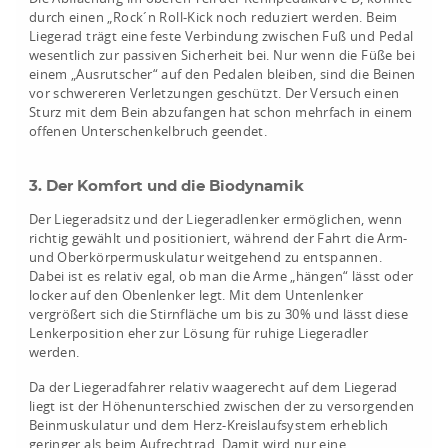
durch einen „Rock´n Roll-Kick noch reduziert werden. Beim
Liegerad trägt eine feste Verbindung zwischen Fuß und Pedal
wesentlich zur passiven Sicherheit bei. Nur wenn die Füße bei
einem „Ausrutscher“ auf den Pedalen bleiben, sind die Beinen
vor schwereren Verletzungen geschützt. Der Versuch einen
Sturz mit dem Bein abzufangen hat schon mehrfach in einem
offenen Unterschenkelbruch geendet.
3. Der Komfort und die Biodynamik
Der Liegeradsitz und der Liegeradlenker ermöglichen, wenn
richtig gewählt und positioniert, während der Fahrt die Arm-
und Oberkörpermuskulatur weitgehend zu entspannen.
Dabei ist es relativ egal, ob man die Arme „hängen“ lässt oder
locker auf den Obenlenker legt. Mit dem Untenlenker
vergrößert sich die Stirnfläche um bis zu 30% und lässt diese
Lenkerposition eher zur Lösung für ruhige Liegeradler
werden.
Da der Liegeradfahrer relativ waagerecht auf dem Liegerad
liegt ist der Höhenunterschied zwischen der zu versorgenden
Beinmuskulatur und dem Herz-Kreislaufsystem erheblich
geringer als beim Aufrechtrad. Damit wird nur eine