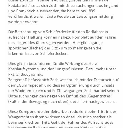
Oskar Zoth zu. In seinem Aufsatz: „Ueber die Formen der
Pedalarbeit“ setzt sich Zoth mit Untersuchungen aus England
und Frankreich auseinander, die bereits bis 1899
veröffentlicht waren. Erste Pedale zur Leistungsermittlung
werden erwähnt.
Die Betrachtung von Schieferdecke für den Radfahrer in
aufrechter Haltung können nahezu komplett auf den Fahrer
des Liegerades übertragen werden. Hier gilt sogar, je
sportlicher (flacher) der Sitz - um so mehr gelten die
Erkenntnisse von Schieferdecker.
Dies gilt im besonderem für die Wirkung des Herz-
Kreislaufsystems und der Lungenfunktion. Dazu mehr unter
Pkt. 3) Biodynamik.
Zeitgemäß befasst sich Zoth wesentlich mit der Tretarbeit auf
dem „Gummipedal“ und dessen Optimierung durch Einsatz
der Wadenmuskeln und Fußbewegungen. Zoth hat bei seinen
Untersuchungen den negativen Einfluß des „Gegentrittes“
(Fuß in der Bewegung nach oben), detailliert nachgewiesen.
Diese Komponente der Beinarbeit reduziert beim Tritt in der
Waagerechten ihren wirksamen Anteil deutlich stärker als
beim senkrechten Tritt. Geht der Fahrer des Aufrechtrades