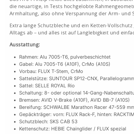
die neuartige, in Tests hochgelobte Rahmengeometri
Armhaltung, also ohne Verspannung der Arm- und 
Extra lange Schutzbleche und ein Ketten-Vollschut
Alltags ab – und alles ist auf Langlebigkeit und ein
Ausstattung:
Rahmen: Alu 7005-T6, pulverbeschichtet
Gabel: Alu 7005-T6 (A10F), CrMo (A10S)
Vorbau: FLUX T-Stem, CrMo
Sattelstütze: SUNTOUR SP12-CNX, Parallelogramm
Sattel: SELLE ROYAL Rio
Schaltung: 8- oder optional 14-Gang-Nabenscha
Bremsen: AVID V-Brake (A10F), AVID BB-7 (A10S
Bereifung: SCHWALBE Marathon Racer 47-559 m
Gepäckträger: vorn: FLUX Rack-F, hinten: RACKTIM
Schutzblech: SKS CAB 53
Kettenschutz: HEBIE Chainglider / FLUX spezial