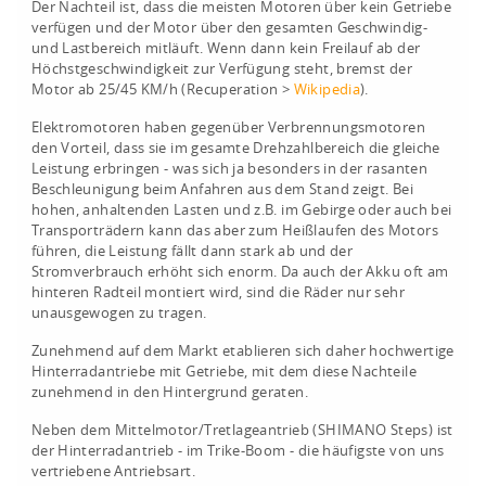
Der Nachteil ist, dass die meisten Motoren über kein Getriebe
verfügen und der Motor über den gesamten Geschwindig-
und Lastbereich mitläuft. Wenn dann kein Freilauf ab der
Höchstgeschwindigkeit zur Verfügung steht, bremst der
Motor ab 25/45 KM/h (Recuperation >
Wikipedia
).
Elektromotoren haben gegenüber Verbrennungsmotoren
den Vorteil, dass sie im gesamte Drehzahlbereich die gleiche
Leistung erbringen - was sich ja besonders in der rasanten
Beschleunigung beim Anfahren aus dem Stand zeigt. Bei
hohen, anhaltenden Lasten und z.B. im Gebirge oder auch bei
Transporträdern kann das aber zum Heißlaufen des Motors
führen, die Leistung fällt dann stark ab und der
Stromverbrauch erhöht sich enorm. Da auch der Akku oft am
hinteren Radteil montiert wird, sind die Räder nur sehr
unausgewogen zu tragen.
Zunehmend auf dem Markt etablieren sich daher hochwertige
Hinterradantriebe mit Getriebe, mit dem diese Nachteile
zunehmend in den Hintergrund geraten.
Neben dem Mittelmotor/Tretlageantrieb (SHIMANO Steps) ist
der Hinterradantrieb - im Trike-Boom - die häufigste von uns
vertriebene Antriebsart.