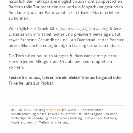
natürlich den Fahrspaß, ermöglicht auch nicht so sportlichen
Radlern tolle Tourenerlebnisse und die Möglichkeit gesunden
Ausdauersport mit Panoramablick in frischer Natur erleben
zu können.
Wer täglich zur Arbeit fährt, kann so tagtäglich auch größere
Distanzen komfortabel, sicher und preiswert bewältigen, tut
etwas für seine Gesundheit und - als Dienstrad ist das Pedelec
oder eBike auch steuergünstig im Leasing bei uns zu haben.
Die Technik ist heute so ausgereift, dass wir sie mit gutem
Herzen jedem Alltags- oder Urlaubspedaleur empfehlen
können.
Testen Sie es aus, fahren Sie ein elektrifiziertes Liegerad oder
Trike bei uns zur Probe!
© 2016, 2017, 2018 by
wipmedia
Jan Wiese - Eine kostenlose
Veröffentlichung dieses Artikels im Internet ist unter Angabe und nach
vorheriger Genehmigung des Urhebers zulässig. Jede weitere Nutzung,
Kopie etc. auch in Teilen ist untersagt.