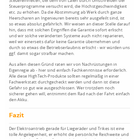
Steuereinheiten, bei dem von Laien durch Umschreiben der
Steuerprogramme versucht wird, die Höchstgeschwindigkeit
etc. zu erhöhen. Da die Abstimmung ab Werk durch ganze
Heerscharen an Ingenieuren bereits sehr ausgefeilt sind, ist
so etwas absolut gefährlich. Wir weisen an dieser Stelle darauf
hin, dass mit solchen Eingriffen die Garantie sofort erlischt
und wir solche veränderten Systeme auch nicht reparieren,
weil wir einerseits dafür keine Garantie übernehmen und
durch so etwas die Betriebserlaubnis erlischt - wir würden uns
ggf. damit sogar strafbar machen.
Aus allen diesen Gründ raten wir von Nachrüstungen in
Eigenregie ab - hier sind einfach Fachkenntnisse erforderlich.
Alle diese HighTech-Produkte sollten regelmäßig in einer
Fachwerkstatt durchgecheckt werden und dann ist diese
Gefahr so gut wie ausgeschlossen. Wer trotzdem noch
sicherer gehen will, entnimmt dem Rad nach der Fahrt einfach
den Akku.
Fazit
Der Elektroantrieb gerade für Liegeräder und Trikes ist eine
tolle Angelegenheit, er erhöht die persönliche Reichweite und