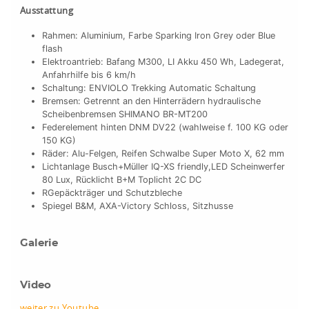
Ausstattung
Rahmen: Aluminium, Farbe Sparking Iron Grey oder Blue
flash
Elektroantrieb: Bafang M300, LI Akku 450 Wh, Ladegerat,
Anfahrhilfe bis 6 km/h
Schaltung: ENVIOLO Trekking Automatic Schaltung
Bremsen: Getrennt an den Hinterrädern hydraulische
Scheibenbremsen SHIMANO BR-MT200
Federelement hinten DNM DV22 (wahlweise f. 100 KG oder
150 KG)
Räder: Alu-Felgen, Reifen Schwalbe Super Moto X, 62 mm
Lichtanlage Busch+Müller IQ-XS friendly,LED Scheinwerfer
80 Lux, Rücklicht B+M Toplicht 2C DC
RGepäckträger und Schutzbleche
Spiegel B&M, AXA-Victory Schloss, Sitzhusse
Galerie
Video
weiter zu Youtube