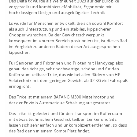
Das Delta tx wurde als Weltneuheit 2023 auf der Eurobike
vorgestellt und kombiniert eMobilität, Ergonomie mit
hochklassigem Design und ausgeklügelter Technik.
Es wurde für Menschen entwickelt, die sich sowohl Komfort
als auch Unterstützung und ein stabiles, kippsicheren
Chopper wünschen. Da der Gewichtsschwerpunkt
konsequent im unteren Bereich positioniert ist, ist dieses Rad
im Vergleich zu anderen Rädern dieser Art ausgesprochen
kippsicher.
Für Senioren und Pilotinnen und Piloten mit Handycap also
genau das richtige, sehr hochwertige, schöne und für den
Kofferraum teilbare Trike, das wie bei allen Rädern von HP
Velotechnik mit dem geringen Gewicht ab 32 KG viel Fahrspaß
ermöglicht.
Das Trike ist mit einem BAFANG M300 Mittelmotor und
der der Enviolo Automatique Schaltung ausgestattet.
Das Trike ist gefedert und für den Transport im Kofferraum
mit etwas technischem Geschick teilbar. Lenker und Sitz
lassen sich sehr einfach und unkompliziert entfernen, so dass
das Rad dann in einem Kombi Platz findet.