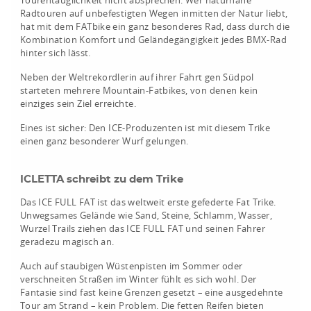
Tourentauglichkeit nicht absprechen. Wer naturnahe
Radtouren auf unbefestigten Wegen inmitten der Natur liebt,
hat mit dem FATbike ein ganz besonderes Rad, dass durch die
Kombination Komfort und Geländegängigkeit jedes BMX-Rad
hinter sich lässt.
Neben der Weltrekordlerin auf ihrer Fahrt gen Südpol
starteten mehrere Mountain-Fatbikes, von denen kein
einziges sein Ziel erreichte.
Eines ist sicher: Den ICE-Produzenten ist mit diesem Trike
einen ganz besonderer Wurf gelungen.
ICLETTA schreibt zu dem Trike
Das ICE FULL FAT ist das weltweit erste gefederte Fat Trike.
Unwegsames Gelände wie Sand, Steine, Schlamm, Wasser,
Wurzel Trails ziehen das ICE FULL FAT und seinen Fahrer
geradezu magisch an.
Auch auf staubigen Wüstenpisten im Sommer oder
verschneiten Straßen im Winter fühlt es sich wohl. Der
Fantasie sind fast keine Grenzen gesetzt – eine ausgedehnte
Tour am Strand – kein Problem. Die fetten Reifen bieten