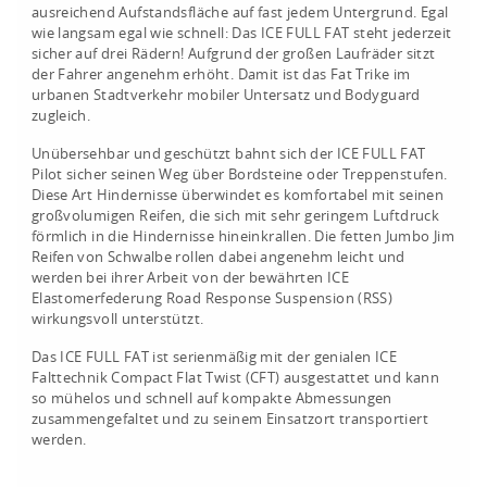
ausreichend Aufstandsfläche auf fast jedem Untergrund. Egal
wie langsam egal wie schnell: Das ICE FULL FAT steht jederzeit
sicher auf drei Rädern! Aufgrund der großen Laufräder sitzt
der Fahrer angenehm erhöht. Damit ist das Fat Trike im
urbanen Stadtverkehr mobiler Untersatz und Bodyguard
zugleich.
Unübersehbar und geschützt bahnt sich der ICE FULL FAT
Pilot sicher seinen Weg über Bordsteine oder Treppenstufen.
Diese Art Hindernisse überwindet es komfortabel mit seinen
großvolumigen Reifen, die sich mit sehr geringem Luftdruck
förmlich in die Hindernisse hineinkrallen. Die fetten Jumbo Jim
Reifen von Schwalbe rollen dabei angenehm leicht und
werden bei ihrer Arbeit von der bewährten ICE
Elastomerfederung Road Response Suspension (RSS)
wirkungsvoll unterstützt.
Das ICE FULL FAT ist serienmäßig mit der genialen ICE
Falttechnik Compact Flat Twist (CFT) ausgestattet und kann
so mühelos und schnell auf kompakte Abmessungen
zusammengefaltet und zu seinem Einsatzort transportiert
werden.